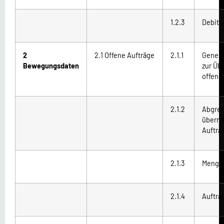
1.2.3
Debito
2
2.1 Offene Aufträge
2.1.1
Genere
Bewegungsdaten
zur Üb
offene
2.1.2
Abgren
übern
Aufträ
2.1.3
Menge
2.1.4
Auftra