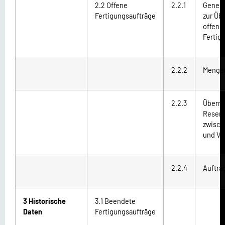
2.2 Offene
2.2.1
Genere
Fertigungsaufträge
zur Üb
offene
Fertig
2.2.2
Menge
2.2.3
Übern
Reserv
zwisch
und Ve
2.2.4
Auftra
3 Historische
3.1 Beendete
Daten
Fertigungsaufträge