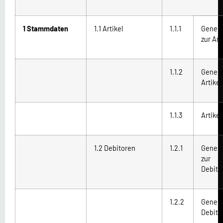
1 Stammdaten
1.1 Artikel
1.1.1
Genere
zur Ar
1.1.2
Genere
Artike
1.1.3
Artike
1.2 Debitoren
1.2.1
Genere
zur
Debit
1.2.2
Genere
Debito