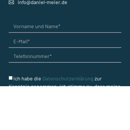
info@daniel-meier.de
Ich habe die
Datenschutzerklärung
zur
Kenntnis genommen. Ich stimme zu, dass meine
Angaben zur Kontaktaufnahme und für
Rückfragen dauerhaft gespeichert werden.
Bitte um Rückruf
Bitte um E-Mail